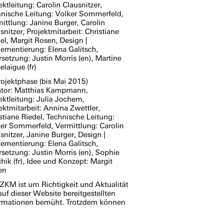
ektleitung: Carolin Clausnitzer,
nische Leitung: Volker Sommerfeld,
ittlung: Janine Burger, Carolin
snitzer, Projektmitarbeit: Christiane
el, Margit Rosen, Design |
ementierung: Elena Galitsch,
setzung: Justin Morris (en), Martine
elaigue (fr)
rojektphase (bis Mai 2015)
ator: Matthias Kampmann,
ektleitung: Julia Jochem,
ektmitarbeit: Annina Zwettler,
stiane Riedel, Technische Leitung:
er Sommerfeld, Vermittlung: Carolin
snitzer, Janine Burger, Design |
ementierung: Elena Galitsch,
setzung: Justin Morris (en), Sophie
hik (fr), Idee und Konzept: Margit
en
ZKM
ist um Richtigkeit und Aktualität
auf dieser Website bereitgestellten
ormationen bemüht. Trotzdem können
er und Unklarheiten nicht vollständig
geschlossen werden. Das
ZKM