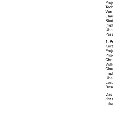
Proj
Tech
Verm
Clau
Ried
Impl
Über
Pass
1. P
Kur
Proj
Proj
Chri
Volk
Clau
Impl
Über
Lesc
Ros
Das
der 
Inf
Fehl
aus