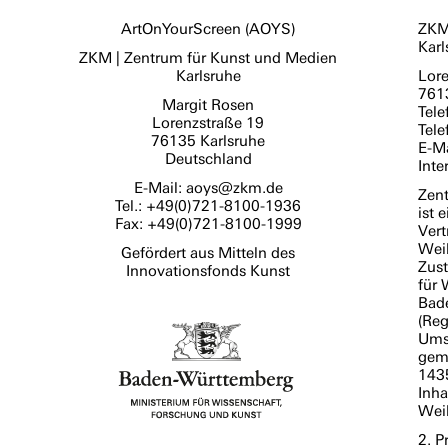
ArtOnYourScreen (
AOYS
)
ZK
Karl
ZKM
| Zentrum für Kunst und Medien
Karlsruhe
Lore
761
Margit Rosen
Tel
Lorenzstraße 19
Tel
76135 Karlsruhe
E-M
Deutschland
Int
E-Mail: aoys@zkm.de
Zent
Tel.: +49(0)721-8100-1936
ist 
Fax: +49(0)721-8100-1999
Vert
Weib
Gefördert aus Mitteln des
Zust
Innovationsfonds Kunst
für 
Bade
(Reg
Ums
gem
143
Inha
Weib
2. P