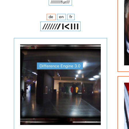
/////////fur///
de
en
fr
Difference Engine 3.0