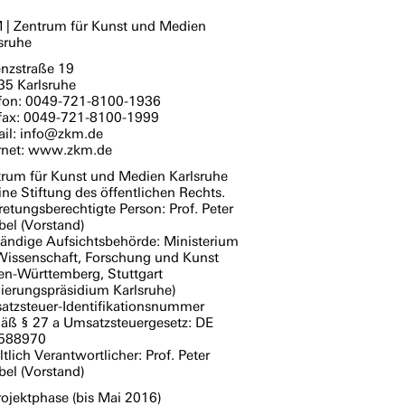
M
| Zentrum für Kunst und Medien
sruhe
nzstraße 19
35 Karlsruhe
efon: 0049-721-8100-1936
efax: 0049-721-8100-1999
ail: info@zkm.de
ernet: www.zkm.de
rum für Kunst und Medien Karlsruhe
eine Stiftung des öffentlichen Rechts.
retungsberechtigte Person: Prof. Peter
el (Vorstand)
ändige Aufsichtsbehörde: Ministerium
Wissenschaft, Forschung und Kunst
n-Württemberg, Stuttgart
ierungspräsidium Karlsruhe)
atzsteuer-Identifikationsnummer
äß § 27 a Umsatzsteuergesetz: DE
588970
ltlich Verantwortlicher: Prof. Peter
el (Vorstand)
rojektphase (bis Mai 2016)